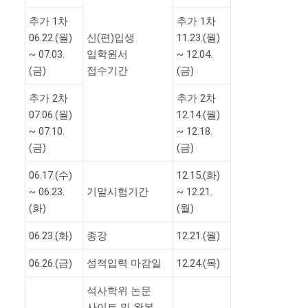
추가 1차
추가 1차
06.22.(월)
신(편)입생
11.23.(월)
~ 07.03.
입학원서
~ 12.04.
(금)
접수기간
(금)
추가 2차
추가 2차
07.06.(월)
12.14.(월)
~ 07.10.
~ 12.18.
(금)
(금)
06.17.(수)
12.15.(화)
~ 06.23.
기말시험기간
~ 12.21.
(화)
(월)
06.23.(화)
종강
12.21.(월)
06.26.(금)
성적입력 마감일
12.24.(목)
석사학위 논문
사이트 및 완본