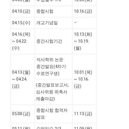
04.10.(금)
종합시험
10.16.(금)
04.15.(수)
개교기념일
–
04.16.(목)
10.13.(화)
~ 04.22.
중간시험기간
~ 10.19.
(수)
(월)
석사학위 논문
중간발표(4차기·
04.13.(월)
10.01.(목)
수료연구생)
~ 04.24.
~ 10.16.
(중간발표보고서,
(금)
(금)
심사위원 위촉서
제출마감)
종합시험 합격자
05.08.(금)
11.13.(금)
발표
05.11.(월)
수업일수 2/3
11.09.(월)